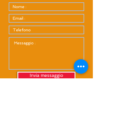
Invia messaggio
Vacanze da vivere
Canarie-Baleari-Sardegna-Costa del Sol-Dubai
infovacanzedavivere@gmail.com
Tel. Ita
+39 3357209487
Tel Esp
+34 658149179