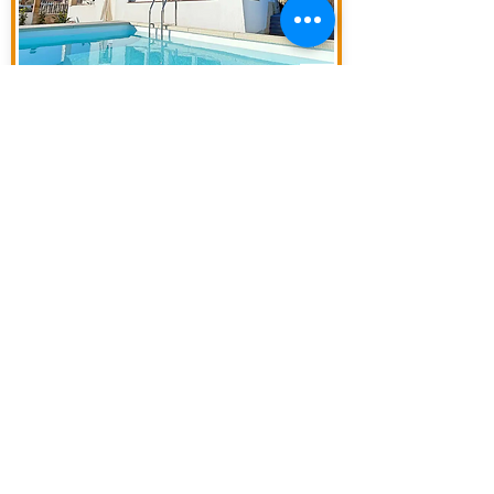
VILLA LUXURY - rif. lux 11
MELONERAS - GRAN CANARIA
SUPERFICIE : 400 M2
CAPIENZA : 8 OSPITI
PISCINA PRIVATA / VISTA MARE
CONTATTI
INFO