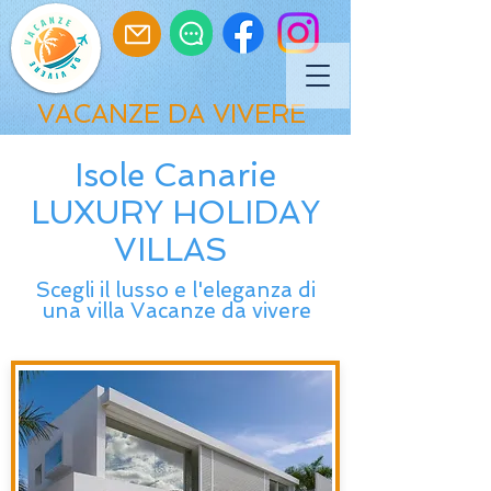
VACANZE DA VIVERE
Isole Canarie
LUXURY HOLIDAY
VILLAS
Scegli il lusso e l'eleganza di
una villa Vacanze da vivere