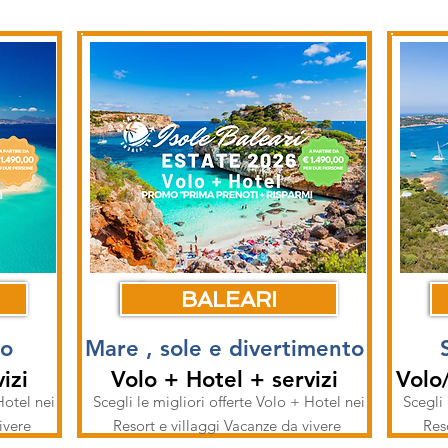
BALEARI
no
Mare , sole e divertimento
izi
Volo + Hotel + servizi
Volo
Hotel nei
Scegli le migliori offerte Volo + Hotel nei
Scegli 
vivere
Resort e villaggi Vacanze da vivere
Res