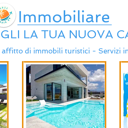
Immobiliare
GLI LA T
UA NUOVA C
affitto di immobili turistici - Servizi 