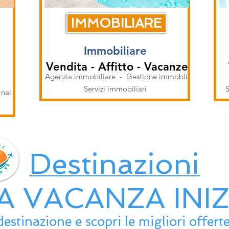
IMMOBILIARE
Immobiliare
Vendita - Affitto - Vacanze
Agenzia immobiliare - Gestione immobli
i
Servizi immobiliari
S
 nei
e
Destinazioni
A VACANZA INIZ
destinazione e scopri le migliori offer