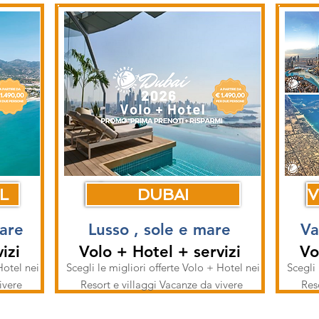
L
DUBAI
V
mare
Lusso , sole e mare
Va
izi
Volo + Hotel + servizi
Vo
Hotel nei
Scegli le migliori offerte Volo + Hotel nei
Scegli 
vivere
Resort e villaggi Vacanze da vivere
Res