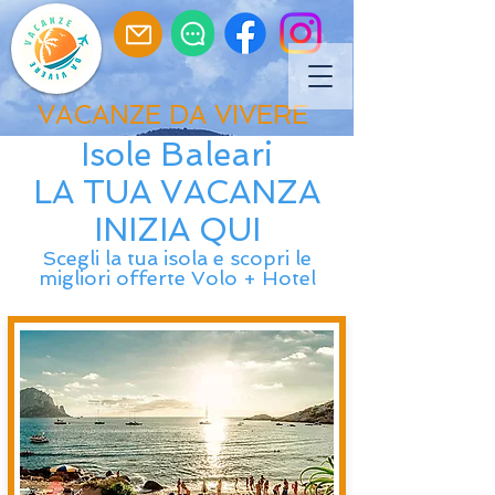
VACANZE DA VIVERE
Isole Baleari
LA TUA VACANZA
INIZIA QUI
Scegli la tua isola e scopri le
migliori offerte Volo + Hotel