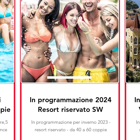
i
In programmazione 2024
I
ppie
Resort riservato SW
re,5
In programmazione per inverno 2023 -
I
ance
resort riservato - da 40 a 60 coppie