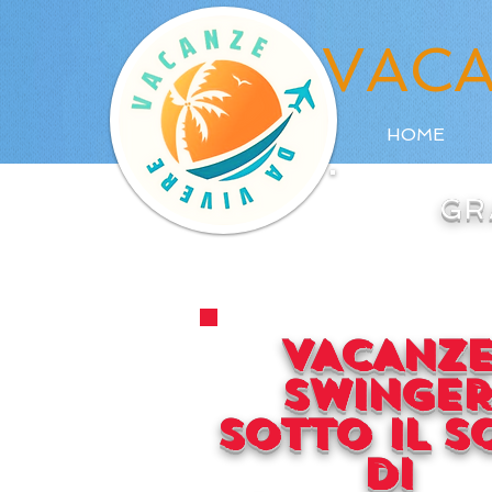
VACA
HOME
GR
VACANZ
SWINGER
SOTTO IL S
DI