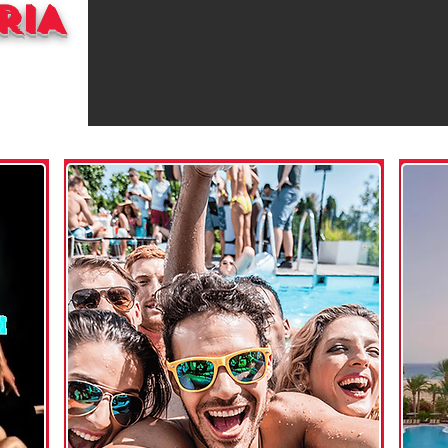
RIA
H