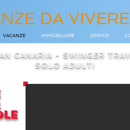
NZE DA VIVERE
VACANZE
IMMOBILIARE
SERVIZI
C
AN CANARIA - SWINGER TRA
SOLO ADULTI
E
OLE