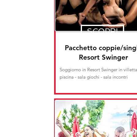
SCOPRI
Pacchetto coppie/sing
Resort Swinger
Soggiorno in Resort Swinger in villett
piscina - sala giochi - sala incontri