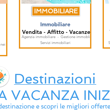
IMMOBILIARE
Immobiliare
Vendita - Affitto - Vacanze
Agenzia immobiliare - Gestione immobli
i
Servizi immobiliari
S
 nei
e
Destinazioni
A VACANZA INIZ
destinazione e scopri le migliori offer