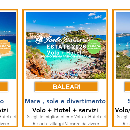
BALEARI
no
Mare , sole e divertimento
izi
Volo + Hotel + servizi
Volo
Hotel nei
Scegli le migliori offerte Volo + Hotel nei
Scegli 
vivere
Resort e villaggi Vacanze da vivere
Res