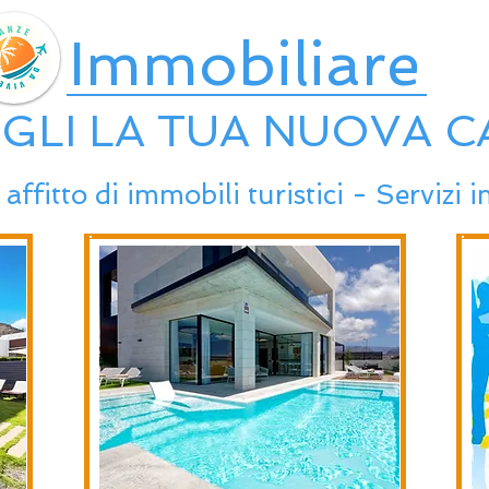
Immobiliare
GLI LA T
UA NUOVA C
affitto di immobili turistici - Servizi 