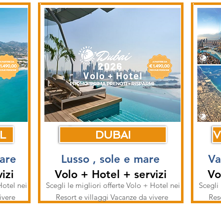
L
DUBAI
V
mare
Lusso , sole e mare
Va
izi
Volo + Hotel + servizi
Vo
Hotel nei
Scegli le migliori offerte Volo + Hotel nei
Scegli 
vivere
Resort e villaggi Vacanze da vivere
Res