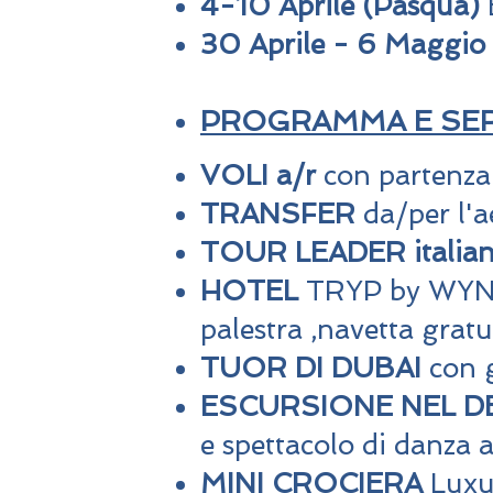
4-10 Aprile (Pasqua)
30 Aprile - 6 Maggio
PROGRAMMA E SERV
VOLI a/r
con partenza
TRANSFER
da/per l'a
TOUR LEADER italia
HOTEL
TRYP by WYNDH
palestra ,navetta gratu
TUOR DI DUBAI
con g
ESCURSIONE NEL 
e spettacolo di danza 
MINI CROCIERA
Luxur