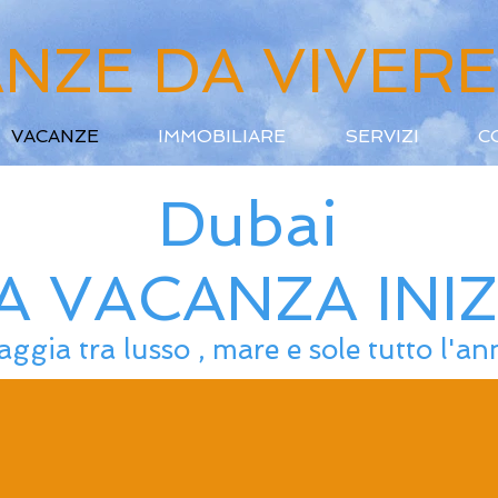
NZE DA VIVERE
VACANZE
IMMOBILIARE
SERVIZI
C
Dubai
A VACANZA INIZ
aggia tra lusso , mare e sole tutto l'a