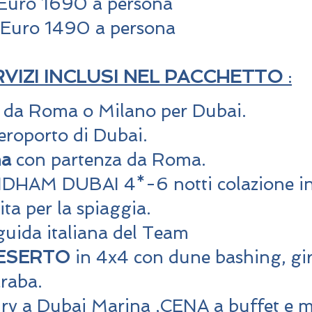
Euro 1690 a persona
Euro 1490 a persona​
IZI INCLUSI NEL PACCHETTO
:
 da Roma o Milano per Dubai.
eroporto di Dubai.
na
con partenza da Roma.
AM DUBAI 4*-6 notti colazione incl
ita per la spiaggia.
uida italiana del Team
DESERTO
in 4x4 con dune bashing, gi
araba.
y a Dubai Marina ,CENA a buffet e mu