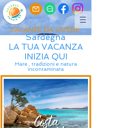
VACANZE DA VIVERE
Sardegna
LA TUA VACANZA
INIZIA QUI
Mare , tradizioni e natura
incontaminata