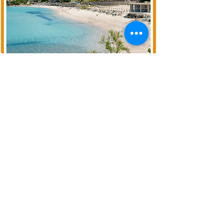
BAIA SARDINIA
CLUB VILLAGE 4*fronte mare
PACCHETTO VACANZA VOLO/NAVE+CLUB
VILLAGE4*
FRONTE MARE - PISCINA
INFO
PREVENTIVO