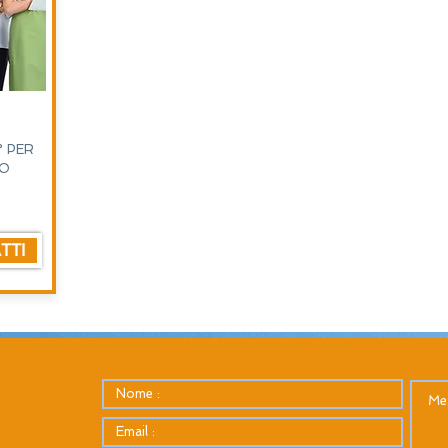
° PER
RO
TTI