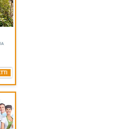
UA
TTI