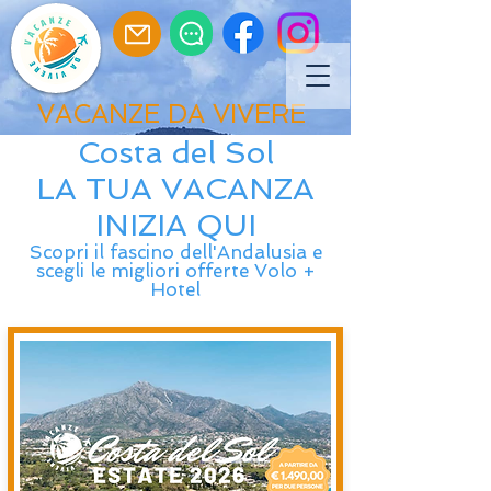
VACANZE DA VIVERE
Costa del Sol
LA TUA VACANZA
INIZIA QUI
Scopri il fascino dell'Andalusia e
scegli le migliori offerte Volo +
Hotel