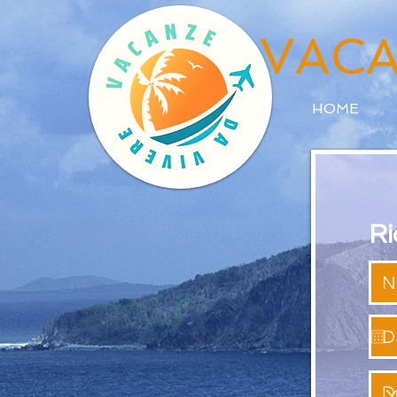
VACA
HOME
Ri