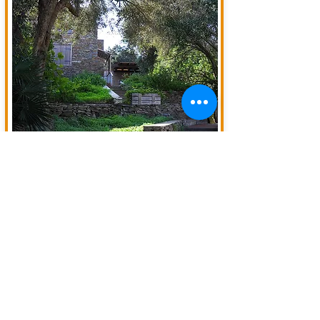
VILLA ROSA
STINTINO - SARDEGNA
VILLA CON GIARDINO IN STILE SARDO
STINTINO LA PELOSA - SARDEGNA
MQ. 150 - 3 CAMERE DA LETTO
INFO
INFO in privato