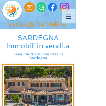
VACANZE DA VIVERE
SARDEGNA
Immobili in vendita
Scegli la tua nuova casa in
Sardegna